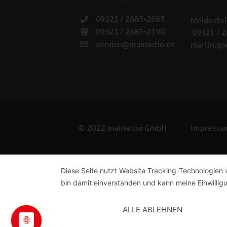
09321 / 2685-2685
Meldestel
09321 / 2685-2190
09321 / 
service@mainactio.de
martin.go
© 2022 mainactio GmbH
Impress
Diese Seite nutzt Website Tracking-Technologien 
bin damit einverstanden und kann meine Einwilligu
ALLE ABLEHNEN