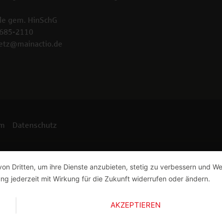
le gem. HinSchG
2685-2110
etz@mainactio.de
um
Datenschutz
von Dritten, um ihre Dienste anzubieten, stetig zu verbessern und 
ng jederzeit mit Wirkung für die Zukunft widerrufen oder ändern.
AKZEPTIEREN