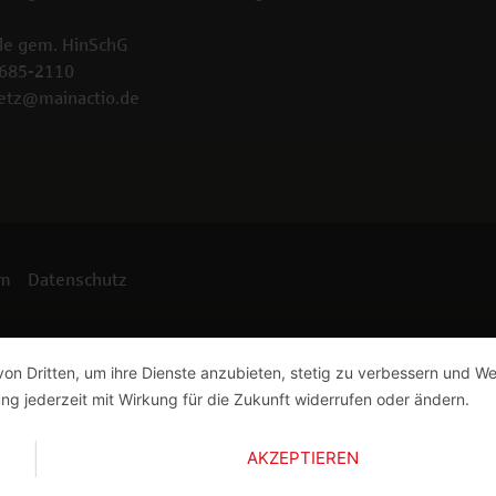
le gem. HinSchG
2685-2110
etz@mainactio.de
um
Datenschutz
von Dritten, um ihre Dienste anzubieten, stetig zu verbessern und 
ng jederzeit mit Wirkung für die Zukunft widerrufen oder ändern.
AKZEPTIEREN