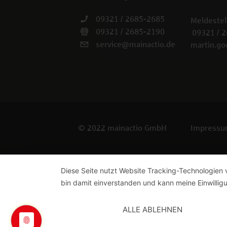
09321 / 2685-2685
Meldestel
09321 / 2685-2190
09321 / 
service@mainactio.de
martin.go
© 2022 mainactio GmbH
Impress
Diese Seite nutzt Website Tracking-Technologien 
bin damit einverstanden und kann meine Einwilligu
ALLE ABLEHNEN